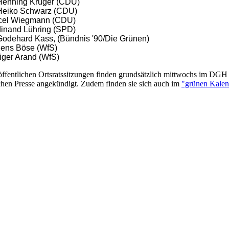
 Henning Krüger (CDU)
 Heiko Schwarz (CDU)
cel Wiegmann (CDU)
dinand Lühring (SPD)
Godehard Kass, (Bündnis '90/Die Grünen)
Jens Böse (WfS)
ger Arand (WfS)
öffentlichen Ortsratssitzungen finden grundsätzlich mittwochs im DGH 
ichen Presse angekündigt. Zudem finden sie sich auch im
"grünen Kalen