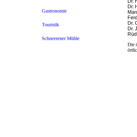
Dr.
Dr.
Schulen
Gastronomie
Mar
Fer
Dr. 
Ärztliche Versorgung
Touristik
Dr. 
Rüdi
Kirche
Schneerener Mühle
Die 
örtl
Ortsrat
Infrastruktur